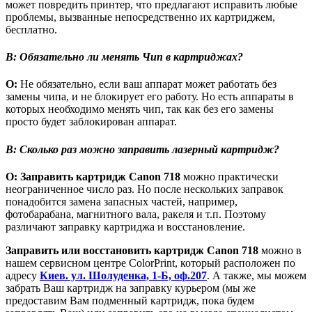
может повредить принтер, что предлагают исправить любые
проблемы, вызванные непосредственно их картриджем,
бесплатно.
В:
Обязательно ли менять Чип в картриджах?
О:
Не обязательно, если ваш аппарат может работать без
замены чипа, и не блокирует его работу. Но есть аппараты в
которых необходимо менять чип, так как без его замены
просто будет заблокирован аппарат.
В:
Сколько раз можно заправить лазерный картридж?
О:
Заправить картридж
Canon
718
можно практически
неограниченное число раз. Но после нескольких заправок
понадобится замена запасных частей, например,
фотобарабана, магнитного вала, ракеля и т.п. Поэтому
различают заправку картриджа и восстановление.
Заправить или восстановить картридж
Canon
718
можно в
нашем сервисном центре ColorPrint, который расположен по
адресу
Киев. ул. Шолуденка, 1-Б, оф.207
. А также, мы можем
забрать Ваш картридж на заправку курьером (мы же
предоставим Вам подменный картридж, пока будем