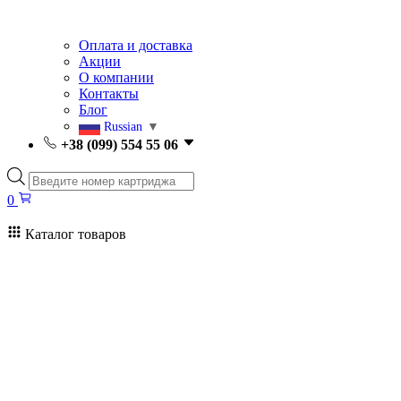
Оплата и доставка
Акции
О компании
Контакты
Блог
Russian
▼
+38 (099) 554 55 06
Поиск
товаров
0
Каталог товаров
0
Поиск
товаров
Заправка картриджей Киев
Ремонт принтеров
Картриджи
Принтеры и МФУ
Расходные материалы