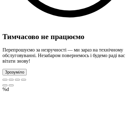
Тимчасово не працюємо
Перепрошуємо за незручності — ми зараз на технічному
обслуговуванні. Незабаром повернемось і будемо раді вас
вітати знову!
Зрозуміло
%d