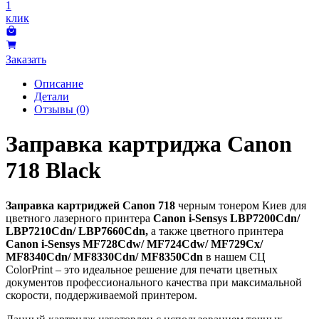
1
клик
Заказать
Описание
Детали
Отзывы (0)
Заправка картриджа Canon
718 Black
Заправка картриджей Canon 718
черным тонером Киев для
цветного лазерного принтера
Canon i-Sensys LBP7200Cdn/
LBP7210Cdn/ LBP7660Cdn,
а также цветного принтера
Canon i-Sensys MF728Cdw/ MF724Cdw/ MF729Cx/
MF8340Cdn/ MF8330Cdn/ MF8350Cdn
в нашем СЦ
ColorPrint – это идеальное решение для печати цветных
документов профессионального качества при максимальной
скорости, поддерживаемой принтером.