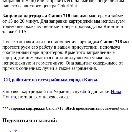
заправлять Ваш) или заправить его на выезде специалистом
нашего сервисного центра ColorPrint.
Заправка картриджа
Canon
718
нашими мастерами займет
от 15 до 20 минут. Для заправки картриджей мы используем
только высококачественные тонера производства Японии а
также США.
После заправки или восстановления картриджа
Canon
718
мы
протестируем его работу в вашем присутствии, используя
собственный парк принтеров. Крме того заправленные
картриджи помещаются в индивидуальную упаковку –
непрозрачную и герметичную. Она защитит содержимое от
прямых солнечных лучей а также загрязнения.
СЦ работает по всем районам города Киева.
Заправка картриджей по Украине, службой доставки
Нова
Пошта,
по тарифам перевозчика.
***Заправка картриджа Canon 718 Black производиться c заменой чипа
Поделиться ссылкой:
X