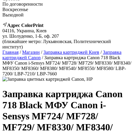
По договоренности
Воскресенье
Выходной
Адрес ColorPrint
04116, Украина, Киев
ул. Шолуденко, 1-Б, оф. 207
(ближайшее метро: Лукьяновская, Политехнический
институт)
Главная
/
Магазин
/
Заправка картриджей Киев
/
Заправка
картриджей Canon
/ Заправка картриджа Canon 718 Black
МФУ Canon i-Sensys MF724/ MF728/ MF729/ MF8330/ MF8340/
MF8350/ MF8360/ MF8380/ MF8540/ MF8550/ MF8580/ LBP-
7200/ LBP-7210/ LBP-7660
Заправка картриджа Canon
718 Black МФУ Canon i-
Sensys MF724/ MF728/
MF729/ MF8330/ MF8340/