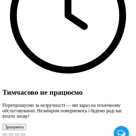
Тимчасово не працюємо
Перепрошуємо за незручності — ми зараз на технічному
обслуговуванні. Незабаром повернемось і будемо раді вас
вітати знову!
Зрозуміло