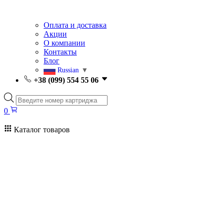
Оплата и доставка
Акции
О компании
Контакты
Блог
Russian
▼
+38 (099) 554 55 06
Поиск
товаров
0
Каталог товаров
0
Поиск
товаров
Заправка картриджей Киев
Ремонт принтеров
Картриджи
Принтеры и МФУ
Расходные материалы