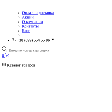
Оплата и доставка
Акции
О компании
Контакты
Блог
+38 (099) 554 55 06
Поиск
товаров
0
Каталог товаров
0
Поиск
товаров
Заправка картриджей Киев
Ремонт принтеров
Картриджи
Принтеры и МФУ
Расходные материалы