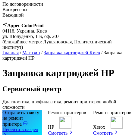
По договоренности
Воскресенье
Выходной
Адрес ColorPrint
04116, Украина, Киев
ул. Шолуденко, 1-Б, оф. 207
(ближайшее метро: Лукьяновская, Политехнический
институт)
Главная
/
Магазин
/
Заправка картриджей Киев
/ Заправка
картриджей HP
Заправка картриджей HP
Сервисный центр
Диагностика, профилактика, ремонт принтеров любой
сложности
Отправить заявку
Ремонт принтеров
Ремонт принтеров
на ремонт
принтера
HP
Xerox
Перейти в раздел
Смотреть
Смотреть