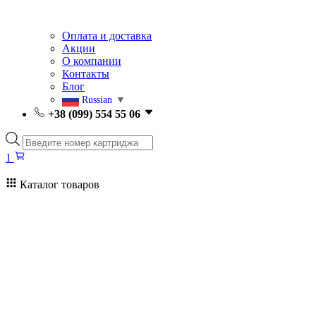
Оплата и доставка
Акции
О компании
Контакты
Блог
Russian
▼
+38 (099) 554 55 06
Поиск
товаров
1
Каталог товаров
1
Поиск
товаров
Заправка картриджей Киев
Ремонт принтеров
Картриджи
Принтеры и МФУ
Расходные материалы