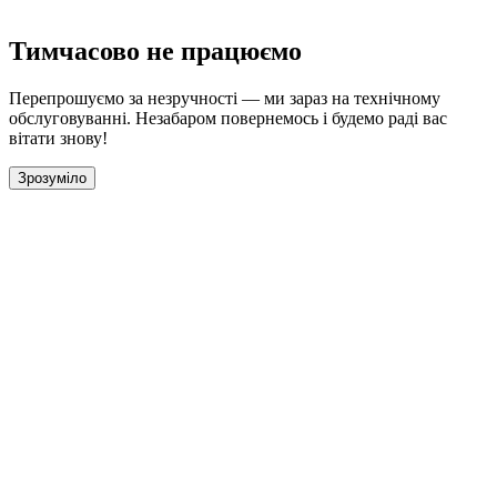
Тимчасово не працюємо
Перепрошуємо за незручності — ми зараз на технічному
обслуговуванні. Незабаром повернемось і будемо раді вас
вітати знову!
Зрозуміло