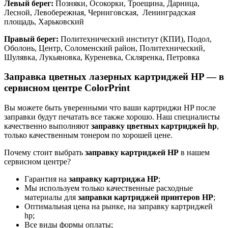
Левый берег:
Позняки, Осокорки, Троещина, Дарница,
Лесной, Левобережная, Черниговская, Ленинградская
площадь, Харьковский
Правый берег:
Политехнический институт (КПИ), Подол,
Оболонь, Центр, Соломенский район, Политехнический,
Шулявка, Лукьяновка, Куреневка, Скляренка, Петровка
Заправка цветных лазерных картриджей HP — в
сервисном центре ColorPrint
Вы можете быть уверенными что ваши картриджи HP после
заправки будут печатать все также хорошо. Наш специалисты
качественно выполняют
заправку цветных картриджей hp
,
только качественным тонером по хорошей цене.
Почему стоит выбрать
заправку картриджей HP
в нашем
сервисном центре?
Гарантия на
заправку картриджа HP
;
Мы используем только качественные расходные
материалы для
заправки картриджей принтеров HP
;
Оптимальная цена на рынке, на заправку картриджей
hp;
Все виды формы оплаты;