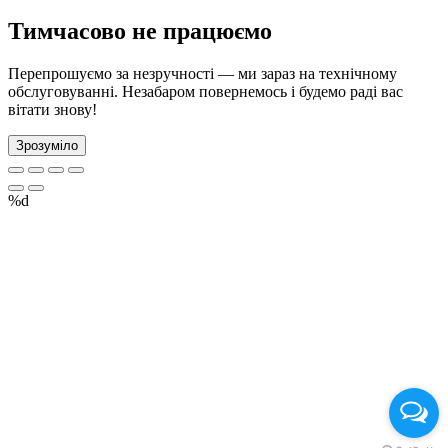
Тимчасово не працюємо
Перепрошуємо за незручності — ми зараз на технічному
обслуговуванні. Незабаром повернемось і будемо раді вас
вітати знову!
Зрозуміло
%d