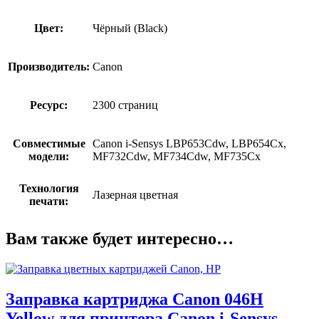
Цвет:
Чёрный (Black)
Производитель:
Canon
Ресурс:
2300 страниц
Совместимые
Canon i-Sensys LBP653Cdw, LBP654Cx,
модели:
MF732Cdw, MF734Cdw, MF735Cx
Технология
Лазерная цветная
печати:
Вам также будет интересно…
Заправка картриджа Canon 046H
Yellow для принтера Canon i-Sensys