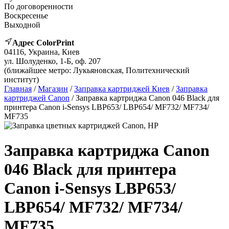
По договоренности
Воскресенье
Выходной
Адрес ColorPrint
04116, Украина, Киев
ул. Шолуденко, 1-Б, оф. 207
(ближайшее метро: Лукьяновская, Политехнический
институт)
Главная
/
Магазин
/
Заправка картриджей Киев
/
Заправка
картриджей Canon
/ Заправка картриджа Canon 046 Black для
принтера Canon i-Sensys LBP653/ LBP654/ MF732/ MF734/
MF735
Заправка картриджа Canon
046 Black для принтера
Canon i-Sensys LBP653/
LBP654/ MF732/ MF734/
MF735