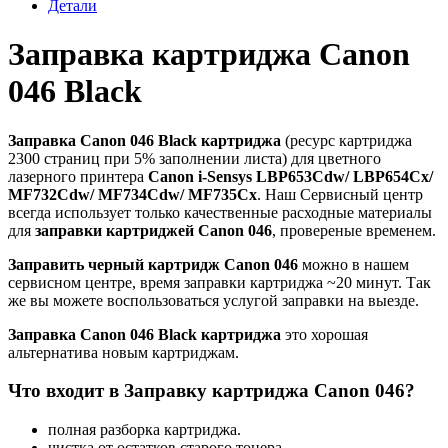
Детали
Заправка картриджа Canon
046 Black
Заправка Canon 046 Black картриджа
(ресурс картриджа
2300 страниц при 5% заполнении листа) для цветного
лазерного принтера
Canon i-Sensys LBP653Cdw/ LBP654Cx/
MF732Cdw/ MF734Cdw/ MF735Cx
. Наш Сервисный центр
всегда использует только качественные расходные материалы
для
заправки картриджей Canon 046
, провереные временем.
Заправить черный картридж Canon 046
можно в нашем
сервисном центре, время заправки картриджа ~20 минут. Так
же вы можете воспользоваться услугой заправки на выезде.
Заправка Canon 046 Black картриджа
это хорошая
альтернатива новым картриджам.
Что входит в Заправку картриджа Canon 046?
полная разборка картриджа.
чистка от остатков старого тонера.