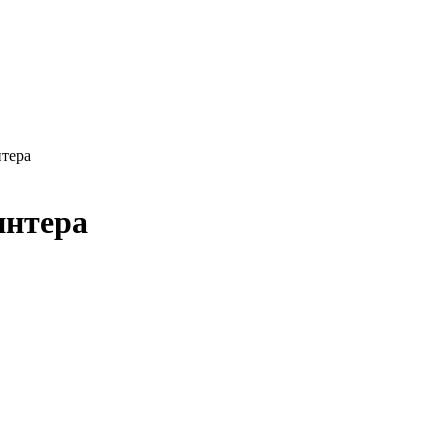
нтера
интера