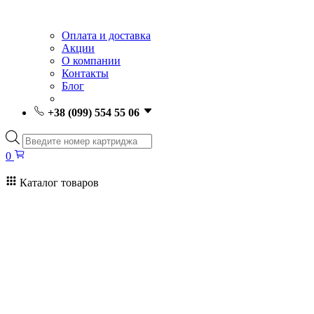
Оплата и доставка
Акции
О компании
Контакты
Блог
+38 (099) 554 55 06
Поиск
товаров
0
Каталог товаров
0
Поиск
товаров
Заправка картриджей Киев
Ремонт принтеров
Картриджи
Принтеры и МФУ
Расходные материалы