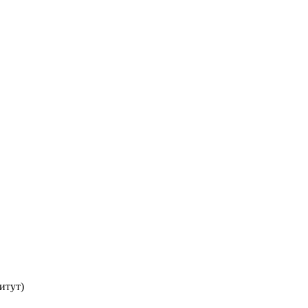
итут)