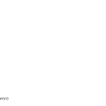
итут)