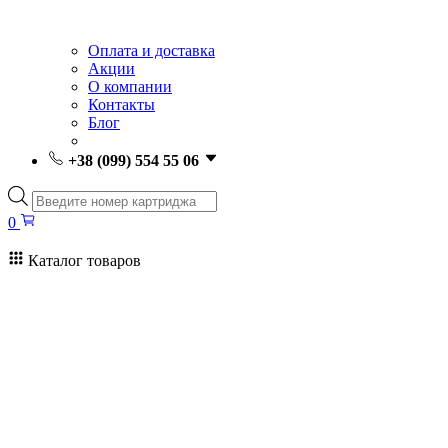
Оплата и доставка
Акции
О компании
Контакты
Блог
+38 (099) 554 55 06
Поиск
товаров
0
Каталог товаров
0
Поиск
товаров
Заправка картриджей Киев
Ремонт принтеров
Картриджи
Принтеры и МФУ
Расходные материалы