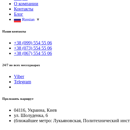
О компании
Контакты
Блог
Russian
▼
Наши контакты
+38 (099) 554 55 06
+38 (073) 554 55 06
+38 (067) 554 55 06
24/7 во всех месседжарах
Viber
Telegram
Проложить маршрут
04116, Украина, Киев
ул. Шолуденка, 6
(ближайшее метро: Лукьяновская, Политехнический инст