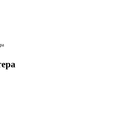
ра
тера