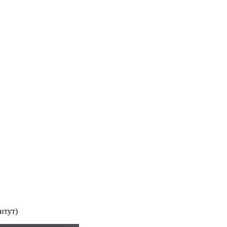
итут)