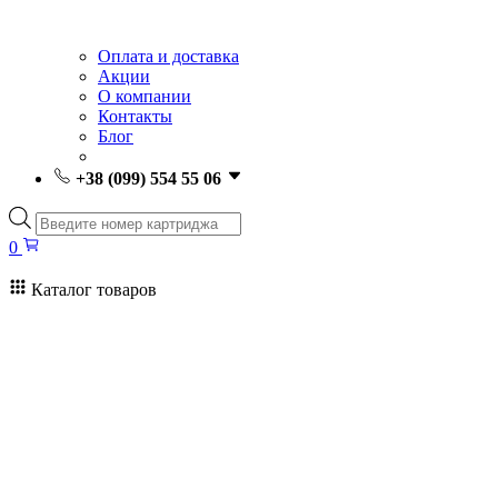
Оплата и доставка
Акции
О компании
Контакты
Блог
+38 (099) 554 55 06
Поиск
товаров
0
Каталог товаров
0
Поиск
товаров
Заправка картриджей Киев
Ремонт принтеров
Картриджи
Принтеры и МФУ
Расходные материалы