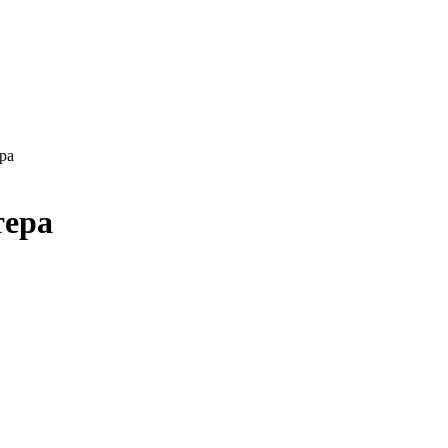
ра
тера