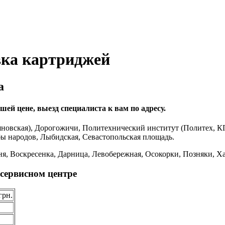
вка картриджей
а
ей цене, выезд специалиста к вам по адресу.
новская), Дорогожичи, Политехнический институт (Политех, К
бы народов, Лыбидская, Севастопольская площадь.
я, Воскресенка, Дарница, Левобережная, Осокорки, Позняки, Ха
сервисном центре
грн.