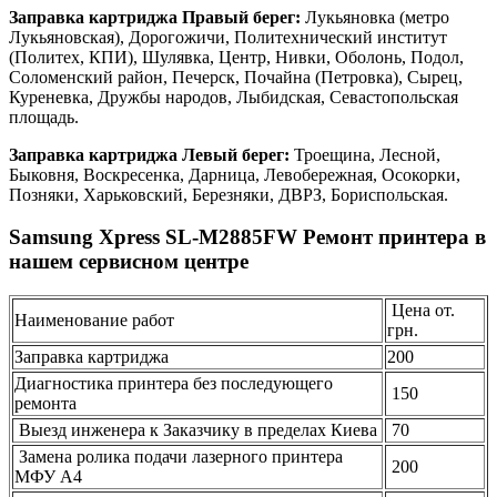
Заправка картриджа Правый берег:
Лукьяновка (метро
Лукьяновская), Дорогожичи, Политехнический институт
(Политех, КПИ), Шулявка, Центр, Нивки, Оболонь, Подол,
Соломенский район, Печерск, Почайна (Петровка), Сырец,
Куреневка, Дружбы народов, Лыбидская, Севастопольская
площадь.
Заправка картриджа Левый берег:
Троещина, Лесной,
Быковня, Воскресенка, Дарница, Левобережная, Осокорки,
Позняки, Харьковский, Березняки, ДВРЗ, Бориспольская.
Samsung Xpress SL-M2885FW Ремонт принтера в
нашем сервисном центре
Цена от.
Наименование работ
грн.
Заправка картриджа
200
Диагностика принтера без последующего
150
ремонта
Выезд инженера к Заказчику в пределах Киева
70
Замена ролика подачи лазерного принтера
200
МФУ А4