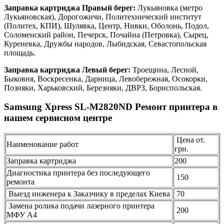
Заправка картриджа Правый берег:
Лукьяновка (метро
Лукьяновская), Дорогожичи, Политехнический институт
(Политех, КПИ), Шулявка, Центр, Нивки, Оболонь, Подол,
Соломенский район, Печерск, Почайна (Петровка), Сырец,
Куреневка, Дружбы народов, Лыбидская, Севастопольская
площадь.
Заправка картриджа Левый берег:
Троещина, Лесной,
Быковня, Воскресенка, Дарница, Левобережная, Осокорки,
Позняки, Харьковский, Березняки, ДВРЗ, Бориспольская.
Samsung Xpress SL-M2820ND Ремонт принтера в
нашем сервисном центре
Цена от.
Наименование работ
грн.
Заправка картриджа
200
Диагностика принтера без последующего
150
ремонта
Выезд инженера к Заказчику в пределах Киева
70
Замена ролика подачи лазерного принтера
200
МФУ А4