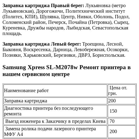
Заправка картриджа Правый берег:
Лукьяновка (метро
Лукьяновская), Дорогожичи, Политехнический институт
(Политех, КПИ), Шулявка, Центр, Нивки, Оболонь, Подол,
Соломенский район, Печерск, Почайна (Петровка), Сырец,
Куреневка, Дружбы народов, Лыбидская, Севастопольская
площадь.
Заправка картриджа Левый берег:
Троещина, Лесной,
Быковня, Воскресенка, Дарница, Левобережная, Осокорки,
Позняки, Харьковский, Березняки, ДВРЗ, Бориспольская.
Samsung Xpress SL-M2078w Ремонт принтера в
нашем сервисном центре
Цена от.
Наименование работ
грн.
Заправка картриджа
200
Диагностика принтера без последующего
150
ремонта
Выезд инженера к Заказчику в пределах Киева
70
Замена ролика подачи лазерного принтера
200
МФУ А4