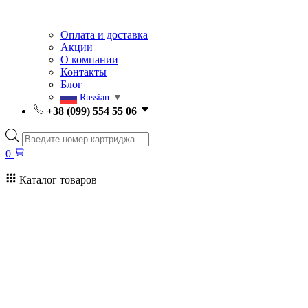
Оплата и доставка
Акции
О компании
Контакты
Блог
Russian
▼
+38 (099) 554 55 06
Поиск
товаров
0
Каталог товаров
0
Поиск
товаров
Заправка картриджей Киев
Ремонт принтеров
Картриджи
Принтеры и МФУ
Расходные материалы