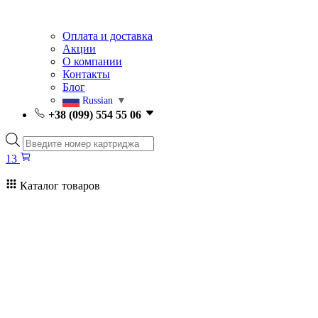
Оплата и доставка
Акции
О компании
Контакты
Блог
Russian
▼
+38 (099) 554 55 06
Поиск
товаров
13
Каталог товаров
13
Поиск
товаров
Заправка картриджей Киев
Ремонт принтеров
Картриджи
Принтеры и МФУ
Расходные материалы