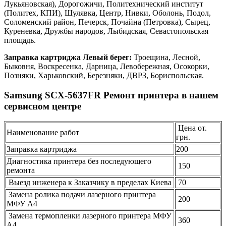
Лукьяновская), Дорогожичи, Политехнический институт
(Политех, КПИ), Шулявка, Центр, Нивки, Оболонь, Подол,
Соломенский район, Печерск, Почайна (Петровка), Сырец,
Куреневка, Дружбы народов, Лыбидская, Севастопольская
площадь.
Заправка картриджа Левый берег:
Троещина, Лесной,
Быковня, Воскресенка, Дарница, Левобережная, Осокорки,
Позняки, Харьковский, Березняки, ДВРЗ, Бориспольская.
Samsung SCX-5637FR Ремонт принтера в нашем
сервисном центре
Цена от.
Наименование работ
грн.
Заправка картриджа
200
Диагностика принтера без последующего
150
ремонта
Выезд инженера к Заказчику в пределах Киева
70
Замена ролика подачи лазерного принтера
200
МФУ А4
Замена термопленки лазерного принтера МФУ
360
А4