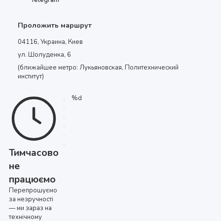
Проложить маршрут
04116, Украина, Киев
ул. Шолуденка, 6
(ближайшее метро: Лукьяновская, Политехнический
институт)
%d
Тимчасово
не
працюємо
Перепрошуємо
за незручності
— ми зараз на
технічному