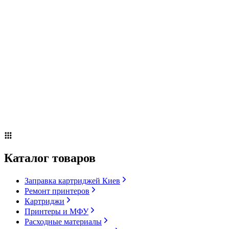
Заправка картриджей Киев
Ремонт принтеров
Картриджи
Принтеры и МФУ
Расходные материалы
Сервисное оборудование
Оплата и доставка
Акции
О компании
Контакты
Блог
Russian
▼
Каталог товаров
Заправка картриджей Киев
Ремонт принтеров
Картриджи
Принтеры и МФУ
Расходные материалы