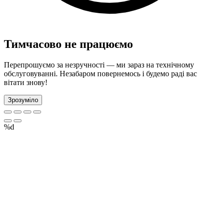
Тимчасово не працюємо
Перепрошуємо за незручності — ми зараз на технічному
обслуговуванні. Незабаром повернемось і будемо раді вас
вітати знову!
Зрозуміло
%d