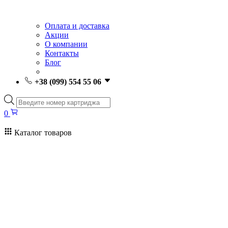
Оплата и доставка
Акции
О компании
Контакты
Блог
+38 (099) 554 55 06
Поиск
товаров
0
Каталог товаров
0
Поиск
товаров
Заправка картриджей Киев
Ремонт принтеров
Картриджи
Принтеры и МФУ
Расходные материалы