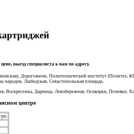
картриджей
ене, выезд специалиста к вам по адресу.
новская), Дорогожичи, Политехнический институт (Политех, К
бы народов, Лыбидская, Севастопольская площадь.
я, Воскресенка, Дарница, Левобережная, Осокорки, Позняки, Ха
висном центре
грн.