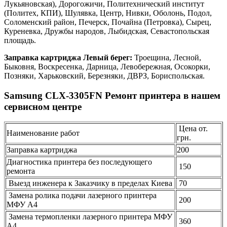
Лукьяновская), Дорогожичи, Политехнический институт
(Политех, КПИ), Шулявка, Центр, Нивки, Оболонь, Подол,
Соломенский район, Печерск, Почайна (Петровка), Сырец,
Куреневка, Дружбы народов, Лыбидская, Севастопольская
площадь.
Заправка картриджа Левый берег:
Троещина, Лесной,
Быковня, Воскресенка, Дарница, Левобережная, Осокорки,
Позняки, Харьковский, Березняки, ДВРЗ, Бориспольская.
Samsung CLX-3305FN Ремонт принтера в нашем
сервисном центре
Цена от.
Наименование работ
грн.
Заправка картриджа
200
Диагностика принтера без последующего
150
ремонта
Выезд инженера к Заказчику в пределах Киева
70
Замена ролика подачи лазерного принтера
200
МФУ А4
Замена термопленки лазерного принтера МФУ
360
А4