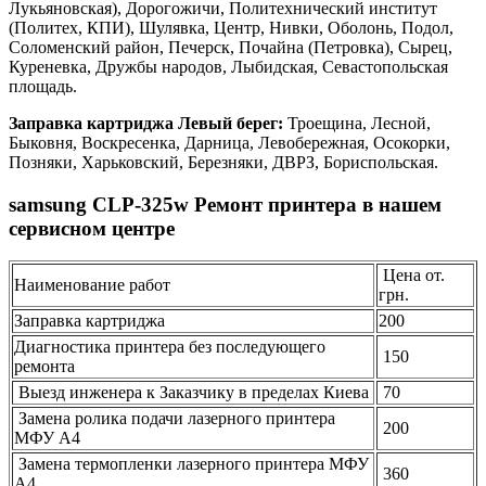
Лукьяновская), Дорогожичи, Политехнический институт
(Политех, КПИ), Шулявка, Центр, Нивки, Оболонь, Подол,
Соломенский район, Печерск, Почайна (Петровка), Сырец,
Куреневка, Дружбы народов, Лыбидская, Севастопольская
площадь.
Заправка картриджа Левый берег:
Троещина, Лесной,
Быковня, Воскресенка, Дарница, Левобережная, Осокорки,
Позняки, Харьковский, Березняки, ДВРЗ, Бориспольская.
samsung CLP-325w Ремонт принтера в нашем
сервисном центре
Цена от.
Наименование работ
грн.
Заправка картриджа
200
Диагностика принтера без последующего
150
ремонта
Выезд инженера к Заказчику в пределах Киева
70
Замена ролика подачи лазерного принтера
200
МФУ А4
Замена термопленки лазерного принтера МФУ
360
А4