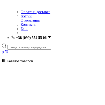
Оплата и доставка
Акции
О компании
Контакты
Блог
+38 (099) 554 55 06
Поиск
товаров
0
Каталог товаров
0
Поиск
товаров
Заправка картриджей Киев
Ремонт принтеров
Картриджи
Принтеры и МФУ
Расходные материалы