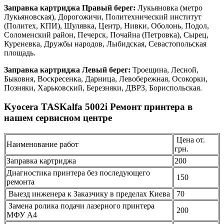
Заправка картриджа Правый берег:
Лукьяновка (метро
Лукьяновская), Дорогожичи, Политехнический институт
(Политех, КПИ), Шулявка, Центр, Нивки, Оболонь, Подол,
Соломенский район, Печерск, Почайна (Петровка), Сырец,
Куреневка, Дружбы народов, Лыбидская, Севастопольская
площадь.
Заправка картриджа Левый берег:
Троещина, Лесной,
Быковня, Воскресенка, Дарница, Левобережная, Осокорки,
Позняки, Харьковский, Березняки, ДВРЗ, Бориспольская.
Kyocera TASKalfa 5002i Ремонт принтера в
нашем сервисном центре
Цена от.
Наименование работ
грн.
Заправка картриджа
200
Диагностика принтера без последующего
150
ремонта
Выезд инженера к Заказчику в пределах Киева
70
Замена ролика подачи лазерного принтера
200
МФУ А4