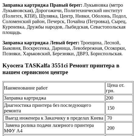
Заправка картриджа Правый берег:
Лукьяновка (метро
Лукьяновская), Дорогожичи, Политехнический институт
(Политех, КПИ), Шулявка, Центр, Нивки, Оболонь, Подол,
Соломенский район, Печерск, Почайна (Петровка), Сырец,
Куреневка, Дружбы народов, Лыбидская, Севастопольская
площадь.
Заправка картриджа Левый берег:
Троещина, Лесной,
Быковня, Воскресенка, Дарница, Левобережная, Осокорки,
Позняки, Харьковский, Березняки, ДВРЗ, Бориспольская.
Kyocera TASKalfa 3551ci Ремонт принтера в
нашем сервисном центре
Цена от.
Наименование работ
грн.
Заправка картриджа
200
Диагностика принтера без последующего
150
ремонта
Выезд инженера к Заказчику в пределах Киева
70
Замена ролика подачи лазерного принтера
200
МФУ А4