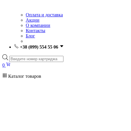
Оплата и доставка
Акции
О компании
Контакты
Блог
+38 (099) 554 55 06
Поиск
товаров
0
Каталог товаров
0
Поиск
товаров
Заправка картриджей Киев
Ремонт принтеров
Картриджи
Принтеры и МФУ
Расходные материалы