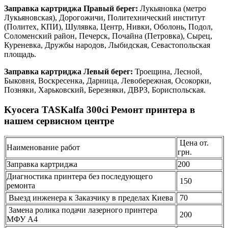
Заправка картриджа Правый берег:
Лукьяновка (метро
Лукьяновская), Дорогожичи, Политехнический институт
(Политех, КПИ), Шулявка, Центр, Нивки, Оболонь, Подол,
Соломенский район, Печерск, Почайна (Петровка), Сырец,
Куреневка, Дружбы народов, Лыбидская, Севастопольская
площадь.
Заправка картриджа Левый берег:
Троещина, Лесной,
Быковня, Воскресенка, Дарница, Левобережная, Осокорки,
Позняки, Харьковский, Березняки, ДВРЗ, Бориспольская.
Kyocera TASKalfa 300ci Ремонт принтера в
нашем сервисном центре
Цена от.
Наименование работ
грн.
Заправка картриджа
200
Диагностика принтера без последующего
150
ремонта
Выезд инженера к Заказчику в пределах Киева
70
Замена ролика подачи лазерного принтера
200
МФУ А4