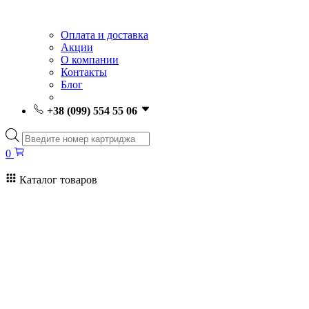
Оплата и доставка
Акции
О компании
Контакты
Блог
+38 (099) 554 55 06
Поиск
товаров
0
Каталог товаров
0
Поиск
товаров
Заправка картриджей Киев
Ремонт принтеров
Картриджи
Принтеры и МФУ
Расходные материалы