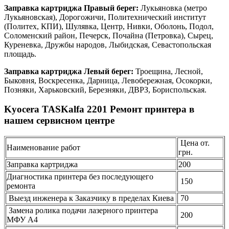
Заправка картриджа Правый берег:
Лукьяновка (метро
Лукьяновская), Дорогожичи, Политехнический институт
(Политех, КПИ), Шулявка, Центр, Нивки, Оболонь, Подол,
Соломенский район, Печерск, Почайна (Петровка), Сырец,
Куреневка, Дружбы народов, Лыбидская, Севастопольская
площадь.
Заправка картриджа Левый берег:
Троещина, Лесной,
Быковня, Воскресенка, Дарница, Левобережная, Осокорки,
Позняки, Харьковский, Березняки, ДВРЗ, Бориспольская.
Kyocera TASKalfa 2201 Ремонт принтера в
нашем сервисном центре
Цена от.
Наименование работ
грн.
Заправка картриджа
200
Диагностика принтера без последующего
150
ремонта
Выезд инженера к Заказчику в пределах Киева
70
Замена ролика подачи лазерного принтера
200
МФУ А4