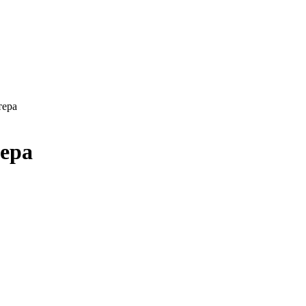
тера
ера