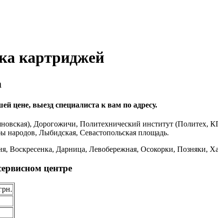
вка картриджей
а
й цене, выезд специалиста к вам по адресу.
новская), Дорогожичи, Политехнический институт (Политех, К
бы народов, Лыбидская, Севастопольская площадь.
я, Воскресенка, Дарница, Левобережная, Осокорки, Позняки, Ха
сервисном центре
грн.