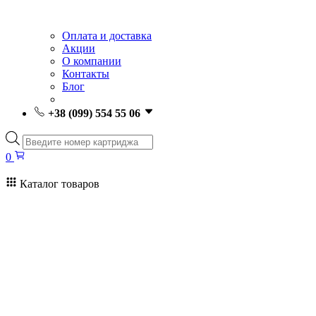
Оплата и доставка
Акции
О компании
Контакты
Блог
+38 (099) 554 55 06
Поиск
товаров
0
Каталог товаров
0
Поиск
товаров
Заправка картриджей Киев
Ремонт принтеров
Картриджи
Принтеры и МФУ
Расходные материалы