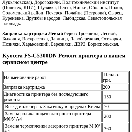
Лукьяновская), Дорогожичи, Политехнический институт
(Политех, КПИ), Шулявка, Центр, Нивки, Оболонь, Подол,
Соломенский район, Печерск, Почайна (Петровка), Сырец,
Куреневка, Дружбы народов, Лыбидская, Севастопольская
площадь.
Заправка картриджа Левый берег:
Троещина, Лесной,
Быковня, Воскресенка, Дарница, Левобережная, Осокорки,
Позняки, Харьковский, Березняки, ДВРЗ, Бориспольская.
Kyocera FS-C5300DN Ремонт принтера в нашем
сервисном центре
Цена от.
Наименование работ
грн.
Заправка картриджа
200
Диагностика принтера без последующего
150
ремонта
Выезд инженера к Заказчику в пределах Киева
70
Замена ролика подачи лазерного принтера
200
МФУ А4
Замена термопленки лазерного принтера МФУ
360
А4