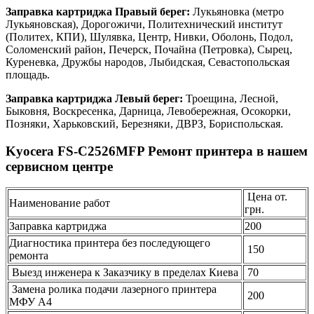
Заправка картриджа Правый берег:
Лукьяновка (метро
Лукьяновская), Дорогожичи, Политехнический институт
(Политех, КПИ), Шулявка, Центр, Нивки, Оболонь, Подол,
Соломенский район, Печерск, Почайна (Петровка), Сырец,
Куреневка, Дружбы народов, Лыбидская, Севастопольская
площадь.
Заправка картриджа Левый берег:
Троещина, Лесной,
Быковня, Воскресенка, Дарница, Левобережная, Осокорки,
Позняки, Харьковский, Березняки, ДВРЗ, Бориспольская.
Kyocera FS-C2526MFP Ремонт принтера в нашем
сервисном центре
Цена от.
Наименование работ
грн.
Заправка картриджа
200
Диагностика принтера без последующего
150
ремонта
Выезд инженера к Заказчику в пределах Киева
70
Замена ролика подачи лазерного принтера
200
МФУ А4