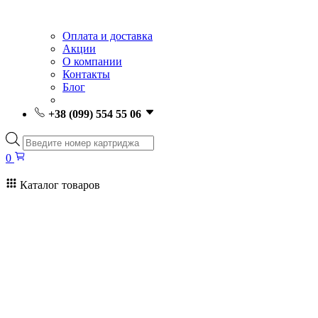
Оплата и доставка
Акции
О компании
Контакты
Блог
+38 (099) 554 55 06
Поиск
товаров
0
Каталог товаров
0
Поиск
товаров
Заправка картриджей Киев
Ремонт принтеров
Картриджи
Принтеры и МФУ
Расходные материалы