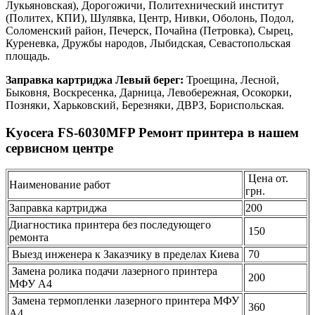
Лукьяновская), Дорогожичи, Политехнический институт
(Политех, КПИ), Шулявка, Центр, Нивки, Оболонь, Подол,
Соломенский район, Печерск, Почайна (Петровка), Сырец,
Куреневка, Дружбы народов, Лыбидская, Севастопольская
площадь.
Заправка картриджа Левый берег:
Троещина, Лесной,
Быковня, Воскресенка, Дарница, Левобережная, Осокорки,
Позняки, Харьковский, Березняки, ДВРЗ, Бориспольская.
Kyocera FS-6030MFP Ремонт принтера в нашем
сервисном центре
Цена от.
Наименование работ
грн.
Заправка картриджа
200
Диагностика принтера без последующего
150
ремонта
Выезд инженера к Заказчику в пределах Киева
70
Замена ролика подачи лазерного принтера
200
МФУ А4
Замена термопленки лазерного принтера МФУ
360
А4