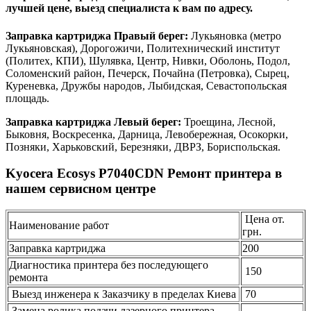
лучшей цене, выезд специалиста к вам по адресу.
Заправка картриджа Правый берег:
Лукьяновка (метро
Лукьяновская), Дорогожичи, Политехнический институт
(Политех, КПИ), Шулявка, Центр, Нивки, Оболонь, Подол,
Соломенский район, Печерск, Почайна (Петровка), Сырец,
Куреневка, Дружбы народов, Лыбидская, Севастопольская
площадь.
Заправка картриджа Левый берег:
Троещина, Лесной,
Быковня, Воскресенка, Дарница, Левобережная, Осокорки,
Позняки, Харьковский, Березняки, ДВРЗ, Бориспольская.
Kyocera Ecosys P7040CDN Ремонт принтера в
нашем сервисном центре
Цена от.
Наименование работ
грн.
Заправка картриджа
200
Диагностика принтера без последующего
150
ремонта
Выезд инженера к Заказчику в пределах Киева
70
Замена ролика подачи лазерного принтера