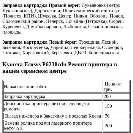
Заправка картриджа Правый берег:
Лукьяновка (метро
Лукьяновская), Дорогожичи, Политехнический институт
(Политех, КПИ), Шулявка, Центр, Нивки, Оболонь, Подол,
Соломенский район, Печерск, Почайна (Петровка), Сырец,
Куреневка, Дружбы народов, Лыбидская, Севастопольская
площадь.
Заправка картриджа Левый берег:
Троещина, Лесной,
Быковня, Воскресенка, Дарница, Левобережная, Осокорки,
Позняки, Харьковский, Березняки, ДВРЗ, Бориспольская.
Kyocera Ecosys P6230cdn Ремонт принтера в
нашем сервисном центре
Цена от.
Наименование работ
грн.
Заправка картриджа
200
Диагностика принтера без последующего
150
ремонта
Выезд инженера к Заказчику в пределах Киева
70
Замена ролика подачи лазерного принтера
200
МФУ А4