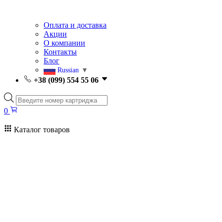
Оплата и доставка
Акции
О компании
Контакты
Блог
Russian
▼
+38 (099) 554 55 06
Поиск
товаров
0
Каталог товаров
0
Поиск
товаров
Заправка картриджей Киев
Ремонт принтеров
Картриджи
Принтеры и МФУ
Расходные материалы