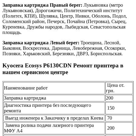
Заправка картриджа Правый берег:
Лукьяновка (метро
Лукьяновская), Дорогожичи, Политехнический институт
(Политех, КПИ), Шулявка, Центр, Нивки, Оболонь, Подол,
Соломенский район, Печерск, Почайна (Петровка), Сырец,
Куреневка, Дружбы народов, Лыбидская, Севастопольская
площадь.
Заправка картриджа Левый берег:
Троещина, Лесной,
Быковня, Воскресенка, Дарница, Левобережная, Осокорки,
Позняки, Харьковский, Березняки, ДВРЗ, Бориспольская.
Kyocera Ecosys P6130CDN Ремонт принтера в
нашем сервисном центре
Цена от.
Наименование работ
грн.
Заправка картриджа
200
Диагностика принтера без последующего
150
ремонта
Выезд инженера к Заказчику в пределах Киева
70
Замена ролика подачи лазерного принтера
200
МФУ А4