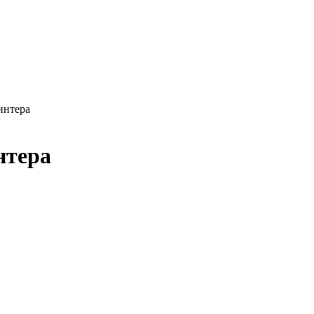
интера
нтера