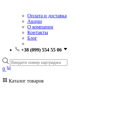
Оплата и доставка
Акции
О компании
Контакты
Блог
+38 (099) 554 55 06
Поиск
товаров
0
Каталог товаров
0
Поиск
товаров
Заправка картриджей Киев
Ремонт принтеров
Картриджи
Принтеры и МФУ
Расходные материалы