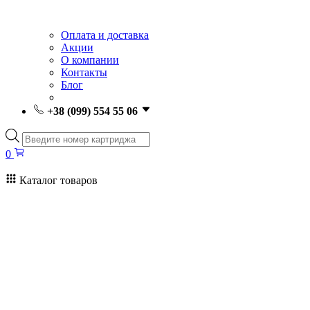
Оплата и доставка
Акции
О компании
Контакты
Блог
+38 (099) 554 55 06
Поиск
товаров
0
Каталог товаров
0
Поиск
товаров
Заправка картриджей Киев
Ремонт принтеров
Картриджи
Принтеры и МФУ
Расходные материалы