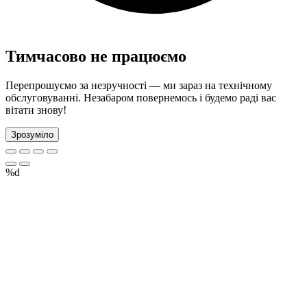
Тимчасово не працюємо
Перепрошуємо за незручності — ми зараз на технічному
обслуговуванні. Незабаром повернемось і будемо раді вас
вітати знову!
Зрозуміло
%d