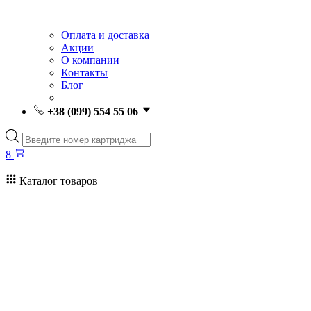
Оплата и доставка
Акции
О компании
Контакты
Блог
+38 (099) 554 55 06
Поиск
товаров
8
Каталог товаров
8
Поиск
товаров
Заправка картриджей Киев
Ремонт принтеров
Картриджи
Принтеры и МФУ
Расходные материалы