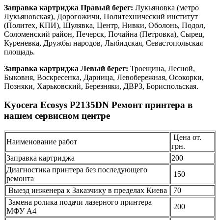
Заправка картриджа Правый берег:
Лукьяновка (метро
Лукьяновская), Дорогожичи, Политехнический институт
(Политех, КПИ), Шулявка, Центр, Нивки, Оболонь, Подол,
Соломенский район, Печерск, Почайна (Петровка), Сырец,
Куреневка, Дружбы народов, Лыбидская, Севастопольская
площадь.
Заправка картриджа Левый берег:
Троещина, Лесной,
Быковня, Воскресенка, Дарница, Левобережная, Осокорки,
Позняки, Харьковский, Березняки, ДВРЗ, Бориспольская.
Kyocera Ecosys P2135DN Ремонт принтера в
нашем сервисном центре
Цена от.
Наименование работ
грн.
Заправка картриджа
200
Диагностика принтера без последующего
150
ремонта
Выезд инженера к Заказчику в пределах Киева
70
Замена ролика подачи лазерного принтера
200
МФУ А4