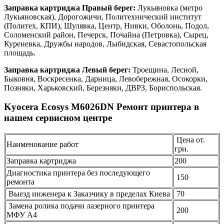
Заправка картриджа Правый берег:
Лукьяновка (метро
Лукьяновская), Дорогожичи, Политехнический институт
(Политех, КПИ), Шулявка, Центр, Нивки, Оболонь, Подол,
Соломенский район, Печерск, Почайна (Петровка), Сырец,
Куреневка, Дружбы народов, Лыбидская, Севастопольская
площадь.
Заправка картриджа Левый берег:
Троещина, Лесной,
Быковня, Воскресенка, Дарница, Левобережная, Осокорки,
Позняки, Харьковский, Березняки, ДВРЗ, Бориспольская.
Kyocera Ecosys M6026DN Ремонт принтера в
нашем сервисном центре
Цена от.
Наименование работ
грн.
Заправка картриджа
200
Диагностика принтера без последующего
150
ремонта
Выезд инженера к Заказчику в пределах Киева
70
Замена ролика подачи лазерного принтера
200
МФУ А4