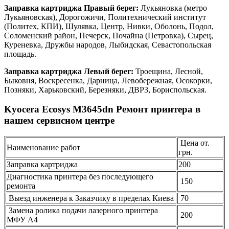
Заправка картриджа Правый берег:
Лукьяновка (метро
Лукьяновская), Дорогожичи, Политехнический институт
(Политех, КПИ), Шулявка, Центр, Нивки, Оболонь, Подол,
Соломенский район, Печерск, Почайна (Петровка), Сырец,
Куреневка, Дружбы народов, Лыбидская, Севастопольская
площадь.
Заправка картриджа Левый берег:
Троещина, Лесной,
Быковня, Воскресенка, Дарница, Левобережная, Осокорки,
Позняки, Харьковский, Березняки, ДВРЗ, Бориспольская.
Kyocera Ecosys M3645dn Ремонт принтера в
нашем сервисном центре
Цена от.
Наименование работ
грн.
Заправка картриджа
200
Диагностика принтера без последующего
150
ремонта
Выезд инженера к Заказчику в пределах Киева
70
Замена ролика подачи лазерного принтера
200
МФУ А4