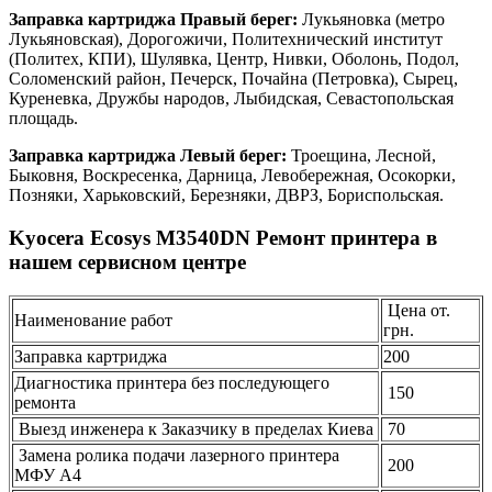
Заправка картриджа Правый берег:
Лукьяновка (метро
Лукьяновская), Дорогожичи, Политехнический институт
(Политех, КПИ), Шулявка, Центр, Нивки, Оболонь, Подол,
Соломенский район, Печерск, Почайна (Петровка), Сырец,
Куреневка, Дружбы народов, Лыбидская, Севастопольская
площадь.
Заправка картриджа Левый берег:
Троещина, Лесной,
Быковня, Воскресенка, Дарница, Левобережная, Осокорки,
Позняки, Харьковский, Березняки, ДВРЗ, Бориспольская.
Kyocera Ecosys M3540DN Ремонт принтера в
нашем сервисном центре
Цена от.
Наименование работ
грн.
Заправка картриджа
200
Диагностика принтера без последующего
150
ремонта
Выезд инженера к Заказчику в пределах Киева
70
Замена ролика подачи лазерного принтера
200
МФУ А4