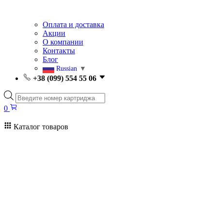
Оплата и доставка
Акции
О компании
Контакты
Блог
Russian
▼
+38 (099) 554 55 06
Поиск
товаров
0
Каталог товаров
0
Поиск
товаров
Заправка картриджей Киев
Ремонт принтеров
Картриджи
Принтеры и МФУ
Расходные материалы