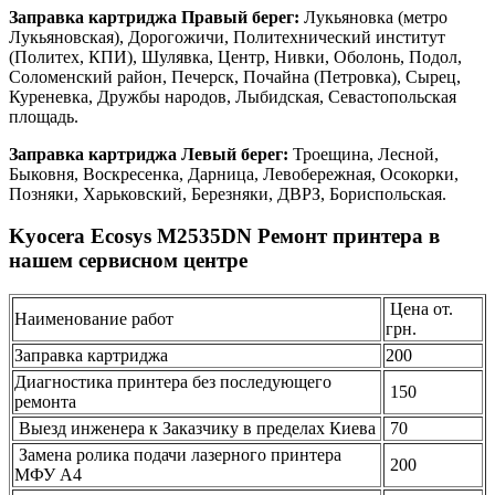
Заправка картриджа Правый берег:
Лукьяновка (метро
Лукьяновская), Дорогожичи, Политехнический институт
(Политех, КПИ), Шулявка, Центр, Нивки, Оболонь, Подол,
Соломенский район, Печерск, Почайна (Петровка), Сырец,
Куреневка, Дружбы народов, Лыбидская, Севастопольская
площадь.
Заправка картриджа Левый берег:
Троещина, Лесной,
Быковня, Воскресенка, Дарница, Левобережная, Осокорки,
Позняки, Харьковский, Березняки, ДВРЗ, Бориспольская.
Kyocera Ecosys M2535DN Ремонт принтера в
нашем сервисном центре
Цена от.
Наименование работ
грн.
Заправка картриджа
200
Диагностика принтера без последующего
150
ремонта
Выезд инженера к Заказчику в пределах Киева
70
Замена ролика подачи лазерного принтера
200
МФУ А4