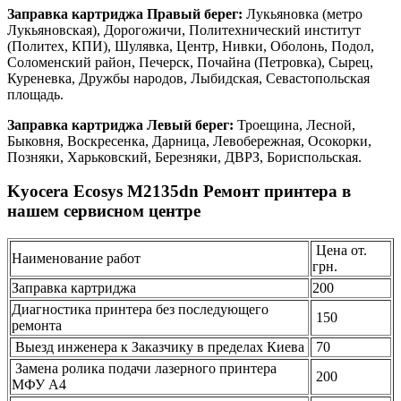
Заправка картриджа Правый берег:
Лукьяновка (метро
Лукьяновская), Дорогожичи, Политехнический институт
(Политех, КПИ), Шулявка, Центр, Нивки, Оболонь, Подол,
Соломенский район, Печерск, Почайна (Петровка), Сырец,
Куреневка, Дружбы народов, Лыбидская, Севастопольская
площадь.
Заправка картриджа Левый берег:
Троещина, Лесной,
Быковня, Воскресенка, Дарница, Левобережная, Осокорки,
Позняки, Харьковский, Березняки, ДВРЗ, Бориспольская.
Kyocera Ecosys M2135dn Ремонт принтера в
нашем сервисном центре
Цена от.
Наименование работ
грн.
Заправка картриджа
200
Диагностика принтера без последующего
150
ремонта
Выезд инженера к Заказчику в пределах Киева
70
Замена ролика подачи лазерного принтера
200
МФУ А4