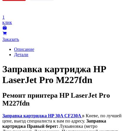
1
клик
Заказать
Описание
Детали
Заправка картриджа HP
LaserJet Pro M227fdn
Ремонт принтера HP LaserJet Pro
M227fdn
Заправка картриджа HP 30A CF230A
в Киеве, по лучшей
цене, выезд специалиста к вам по адресу.
Заправка
картриджа Правый берег:
Лукьяновка (метро