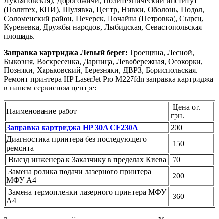
Лукьяновская), Дорогожичи, Политехнический институт
(Политех, КПИ), Шулявка, Центр, Нивки, Оболонь, Подол,
Соломенский район, Печерск, Почайна (Петровка), Сырец,
Куреневка, Дружбы народов, Лыбидская, Севастопольская
площадь.
Заправка картриджа Левый берег:
Троещина, Лесной,
Быковня, Воскресенка, Дарница, Левобережная, Осокорки,
Позняки, Харьковский, Березняки, ДВРЗ, Бориспольская.
Ремонт принтера HP LaserJet Pro M227fdn заправка картриджа
в нашем сервисном центре:
Цена от.
Наименование работ
грн.
Заправка картриджа HP 30A CF230A
200
Диагностика принтера без последующего
150
ремонта
Выезд инженера к Заказчику в пределах Киева
70
Замена ролика подачи лазерного принтера
200
МФУ А4
Замена термопленки лазерного принтера МФУ
360
А4