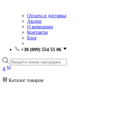
Оплата и доставка
Акции
О компании
Контакты
Блог
+38 (099) 554 55 06
Поиск
товаров
4
Каталог товаров
4
Поиск
товаров
Заправка картриджей Киев
Ремонт принтеров
Картриджи
Принтеры и МФУ
Расходные материалы