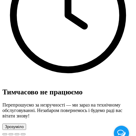
Тимчасово не працюємо
Перепрошуємо за незручності — ми зараз на технічному
обслуговуванні. Незабаром повернемось і будемо раді вас
вітати знову!
Зрозуміло