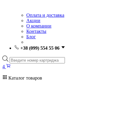
Оплата и доставка
Акции
О компании
Контакты
Блог
+38 (099) 554 55 06
Поиск
товаров
4
Каталог товаров
4
Поиск
товаров
Заправка картриджей Киев
Ремонт принтеров
Картриджи
Принтеры и МФУ
Расходные материалы