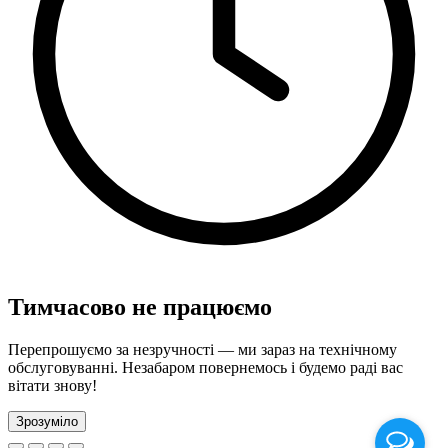
Тимчасово не працюємо
Перепрошуємо за незручності — ми зараз на технічному
обслуговуванні. Незабаром повернемось і будемо раді вас
вітати знову!
Зрозуміло