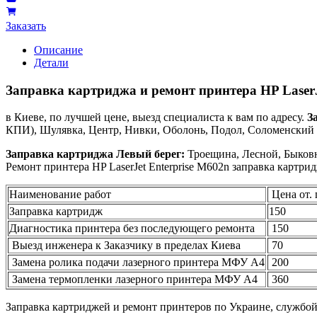
Заказать
Описание
Детали
Заправка картриджа и ремонт принтера HP LaserJ
в Киеве, по лучшей цене, выезд специалиста к вам по адресу.
З
КПИ), Шулявка, Центр, Нивки, Оболонь, Подол, Соломенский р
Заправка картриджа Левый берег:
Троещина, Лесной, Быковн
Ремонт принтера HP LaserJet Enterprise M602n заправка картри
Наименование работ
Цена от. 
Заправка картридж
150
Диагностика принтера без последующего ремонта
150
Выезд инженера к Заказчику в пределах Киева
70
Замена ролика подачи лазерного принтера МФУ А4
200
Замена термопленки лазерного принтера МФУ А4
360
Заправка картриджей и ремонт принтеров по Украине, службо