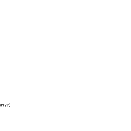
итут)