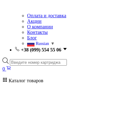
Оплата и доставка
Акции
О компании
Контакты
Блог
Russian
▼
+38 (099) 554 55 06
Поиск
товаров
0
Каталог товаров
0
Поиск
товаров
Заправка картриджей Киев
Ремонт принтеров
Картриджи
Принтеры и МФУ
Расходные материалы