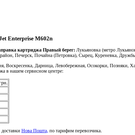
et Enterprise M602n
аправка картриджа Правый берег:
Лукьяновка (метро Лукьяно
айон, Печерск, Почайна (Петровка), Сырец, Куреневка, Дружбы
я, Воскресенка, Дарница, Левобережная, Осокорки, Позняки, Ха
джа в нашем сервисном центре:
грн.
й доставки
Нова Пошта,
по тарифим перевозчика.