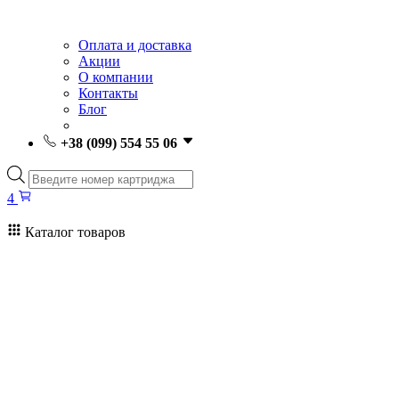
Оплата и доставка
Акции
О компании
Контакты
Блог
+38 (099) 554 55 06
Поиск
товаров
4
Каталог товаров
4
Поиск
товаров
Заправка картриджей Киев
Ремонт принтеров
Картриджи
Принтеры и МФУ
Расходные материалы