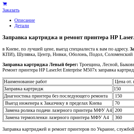
Заказать
Описание
Детали
Заправка картриджа и ремонт принтера HP LaserJ
в Киеве, по лучшей цене, выезд специалиста к вам по адресу.
З
КПИ), Шулявка, Центр, Нивки, Оболонь, Подол, Соломенский р
Заправка картриджа Левый берег:
Троещина, Лесной, Быковн
Ремонт принтера HP LaserJet Enterprise M507x заправка картри
Наименование работ
Цена от. 
Заправка картридж
150
Диагностика принтера без последующего ремонта
150
Выезд инженера к Заказчику в пределах Киева
70
Замена ролика подачи лазерного принтера МФУ А4
200
Замена термопленки лазерного принтера МФУ А4
360
Заправка картриджей и ремонт принтеров по Украине, службо