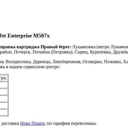
et Enterprise M507x
аправка картриджа Правый берег:
Лукьяновка (метро Лукьяно
айон, Печерск, Почайна (Петровка), Сырец, Куреневка, Дружбы
я, Воскресенка, Дарница, Левобережная, Осокорки, Позняки, Ха
джа в нашем сервисном центре:
грн.
й доставки
Нова Пошта,
по тарифим перевозчика.