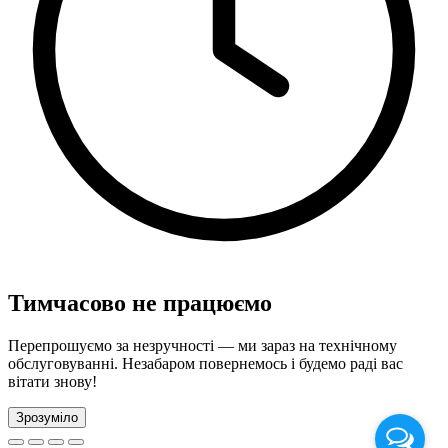
Тимчасово не працюємо
Перепрошуємо за незручності — ми зараз на технічному
обслуговуванні. Незабаром повернемось і будемо раді вас
вітати знову!
Зрозуміло