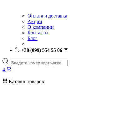
Оплата и доставка
Акции
О компании
Контакты
Блог
+38 (099) 554 55 06
Поиск
товаров
4
Каталог товаров
4
Поиск
товаров
Заправка картриджей Киев
Ремонт принтеров
Картриджи
Принтеры и МФУ
Расходные материалы