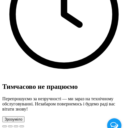
Тимчасово не працюємо
Перепрошуємо за незручності — ми зараз на технічному
обслуговуванні. Незабаром повернемось і будемо раді вас
вітати знову!
Зрозуміло