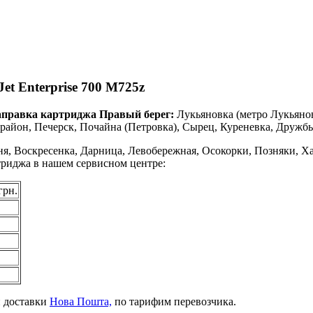
et Enterprise 700 M725z
аправка картриджа Правый берег:
Лукьяновка (метро Лукьяно
айон, Печерск, Почайна (Петровка), Сырец, Куреневка, Дружбы
я, Воскресенка, Дарница, Левобережная, Осокорки, Позняки, Ха
ртриджа в нашем сервисном центре:
грн.
й доставки
Нова Пошта,
по тарифим перевозчика.