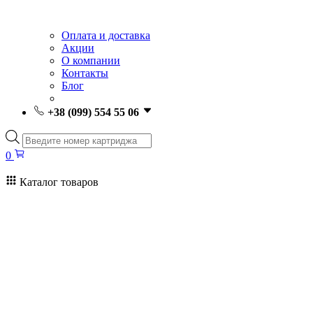
Оплата и доставка
Акции
О компании
Контакты
Блог
+38 (099) 554 55 06
Поиск
товаров
0
Каталог товаров
0
Поиск
товаров
Заправка картриджей Киев
Ремонт принтеров
Картриджи
Принтеры и МФУ
Расходные материалы