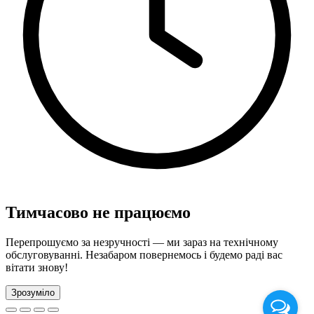
Тимчасово не працюємо
Перепрошуємо за незручності — ми зараз на технічному
обслуговуванні. Незабаром повернемось і будемо раді вас
вітати знову!
Зрозуміло