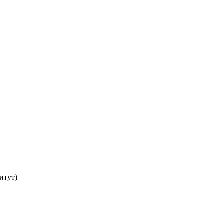
итут)