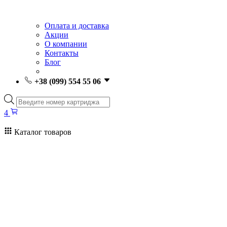
Оплата и доставка
Акции
О компании
Контакты
Блог
+38 (099) 554 55 06
Поиск
товаров
4
Каталог товаров
4
Поиск
товаров
Заправка картриджей Киев
Ремонт принтеров
Картриджи
Принтеры и МФУ
Расходные материалы