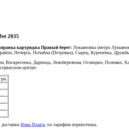
et 2035
аправка картриджа Правый берег:
Лукьяновка (метро Лукьяно
айон, Печерск, Почайна (Петровка), Сырец, Куреневка, Дружбы
я, Воскресенка, Дарница, Левобережная, Осокорки, Позняки, Ха
 сервисном центре:
грн.
й доставки
Нова Пошта,
по тарифим перевозчика.